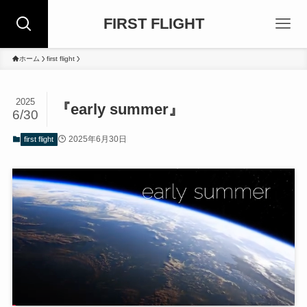
FIRST FLIGHT
ホーム
first flight
2025
『early summer』
6/30
2025年6月30日
first flight